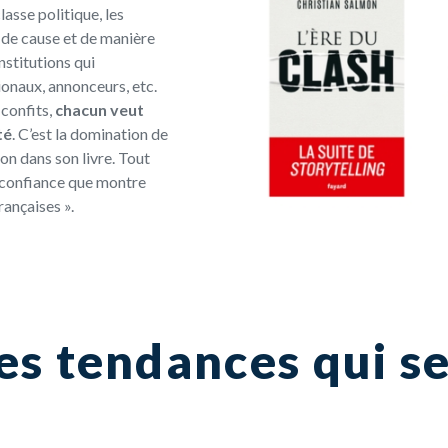
asse politique, les
 de cause et de manière
institutions qui
ionaux, annonceurs, etc.
confits
,
chacun veut
té
. C’est la domination de
on dans son livre. Tout
 confiance que montre
rançaises ».
es tendances qui s