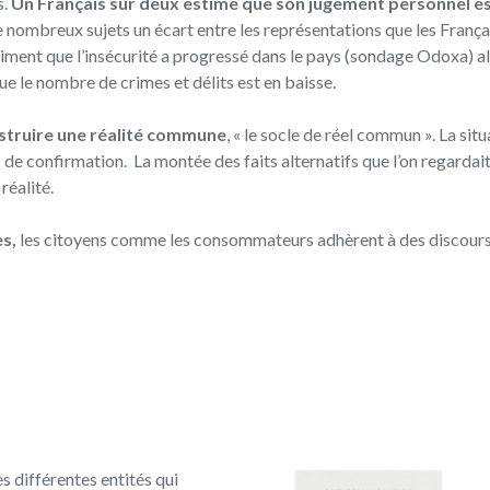
s.
Un Français sur deux estime que son jugement personnel est
 de nombreux sujets un é
cart entre les représentations que les Françai
iment que l’insécurité a progressé dans le pays (sondage Odoxa) al
e le nombre de crimes et délits est en baisse.
nstruire une réalité commune
, « le socle de réel commun ». La si
s de confirmation.
La montée des faits alternatifs que l’on regarda
réalité.
es,
les citoyens comme les consommateurs adhèrent à des discours s
es différentes entités qui