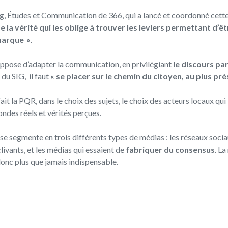
, Études et Communication de 366, qui a lancé et coordonné cette
e la vérité qui les oblige à trouver les leviers permettant d
marque »
.
ppose d’adapter la communication, en privilégiant
le discours pa
du SIG, il faut
« se placer sur le chemin du citoyen, au plus près
ait la PQR, dans le choix des sujets, le choix des acteurs locaux qui 
ndes réels et vérités perçues.
e segmente en trois différents types de médias : les réseaux sociaux
livants, et les médias qui essaient de
fabriquer du consensus
. L
t donc plus que jamais indispensable.