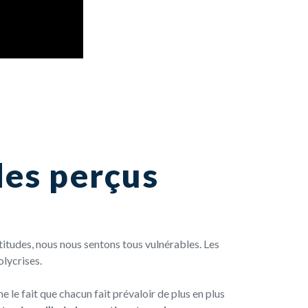
des perçus
itudes, nous nous sentons tous vulnérables. Les
olycrises
.
e le fait que c
hacun fait prévaloir de plus en plus