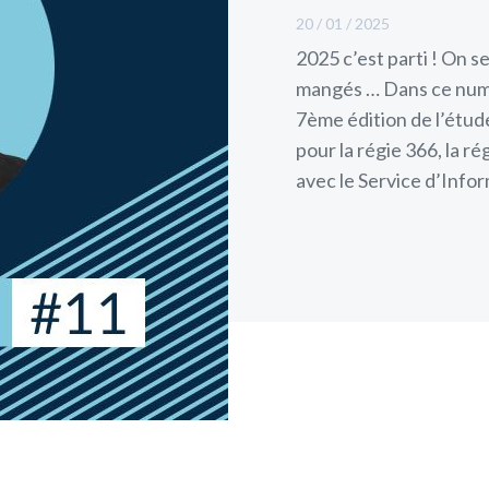
20 / 01 / 2025
2025 c’est parti ! On 
mangés … Dans ce numé
7ème édition de l’étude
pour la régie 366, la r
avec le Service d’Inf