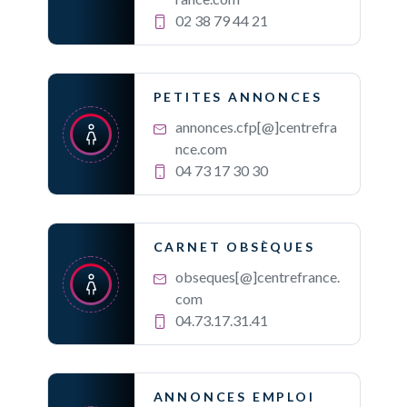
02 38 79 44 21
PETITES ANNONCES
annonces.cfp[@]centrefra
nce.com
04 73 17 30 30
CARNET OBSÈQUES
obseques[@]centrefrance.
com
04.73.17.31.41
ANNONCES EMPLOI