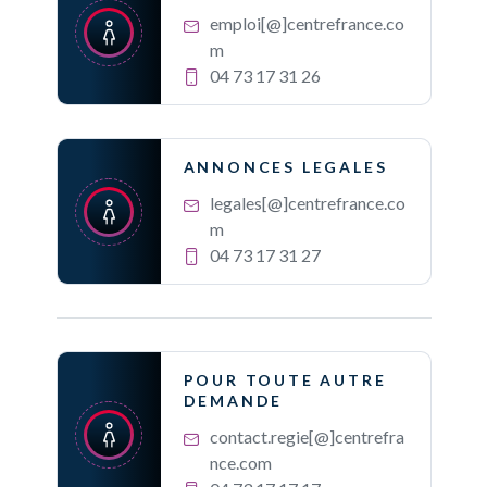
emploi[@]centrefrance.co
m
04 73 17 31 26
ANNONCES LEGALES
legales[@]centrefrance.co
m
04 73 17 31 27
POUR TOUTE AUTRE
DEMANDE
contact.regie[@]centrefra
nce.com