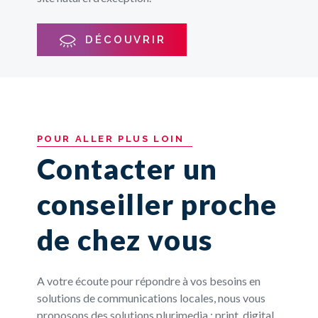
Stars. Retour sur un dispositif de communication
titre de transport. Un service pensé pour simplifier
plurimédia orchestré pour transformer la notoriété
l’accès au bus et fluidifier les déplacements du
DÉCOUVRIR
DÉCOUVRIR
d’une personnalité en flux de visiteurs.
quotidien.
DÉCOUVRIR
DÉCOUVRIR
POUR
ALLER
PLUS
LOIN
Contacter un
conseiller proche
de chez vous
A votre écoute pour répondre à vos besoins en
solutions de communications locales, nous vous
proposons des solutions plurimedia : print, digital,