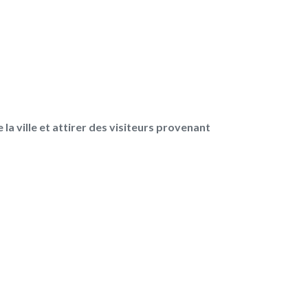
la ville et attirer de
s visiteurs p
rovenant