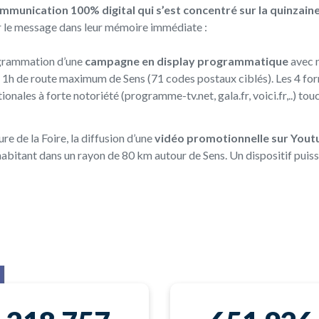
mmunication 100% digital qui s’est concentré sur la quinzai
rer le message dans leur mémoire immédiate :
rogrammation d’une
campagne en display programmatique
avec n
à 1h de route maximum de Sens (71 codes postaux ciblés). Les 4 form
onales à forte notoriété (programme-tv.net, gala.fr, voici.fr,..) tou
e de la Foire, la diffusion d’une
vidéo promotionnelle sur You
 et habitant dans un rayon de 80 km autour de Sens. Un dispositif pu