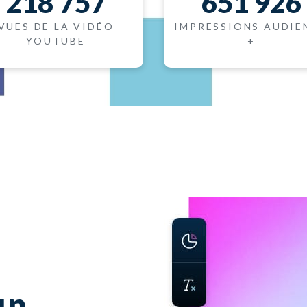
218 757
651 926
VUES DE LA VIDÉO
IMPRESSIONS AUDIE
YOUTUBE
+
un