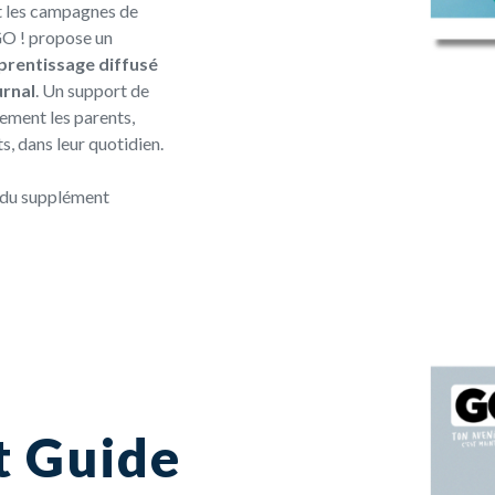
t
les campagnes de
GO ! propose un
prentissage diffusé
urnal
. Un support de
vement
les parents,
s, dans leur quotidien.
3 du supplément
t Guide