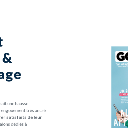
t
 &
age
nait une hausse
 Un engouement
très ancré
er satisfaits de leur
alons dédiés à